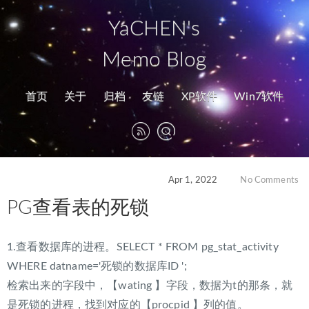
YaCHEN's
Memo Blog
首页
关于
归档
友链
XP软件
Win7软件
Apr 1, 2022
No Comments
PG查看表的死锁
1.查看数据库的进程。SELECT * FROM pg_stat_activity
WHERE datname='死锁的数据库ID ';
检索出来的字段中，【wating 】字段，数据为t的那条，就
是死锁的进程，找到对应的【procpid 】列的值。