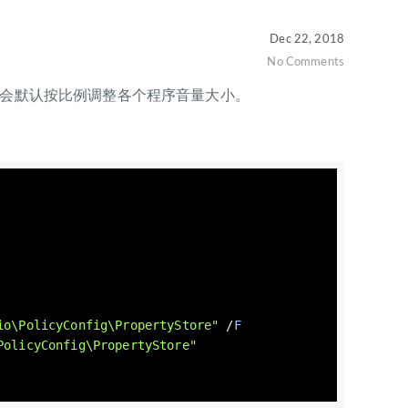
Dec 22, 2018
No Comments
s会默认按比例调整各个程序音量大小。
io\PolicyConfig\PropertyStore"
 /
F
PolicyConfig\PropertyStore"