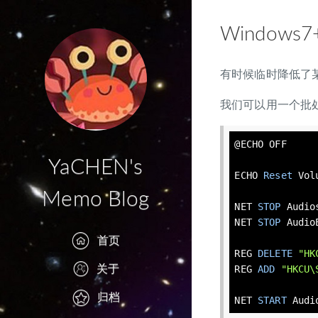
Window
有时候临时降低了
我们可以用一个批
@ECHO OFF

YaCHEN's
ECHO 
Reset
 Vol
Memo Blog
NET 
STOP
 Audios
NET 
STOP
 Audio
首页
REG 
DELETE
"HK
关于
REG 
ADD
"HKCU\
归档
NET 
START
 Audi