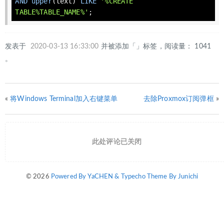
AND
upper
(
text
) 
LIKE
'%CREATE 
TABLE%TABLE_NAME%'
;
发表于
2020-03-13 16:33:00
并被添加「」标签，阅读量： 1041
。
«
将Windows Terminal加入右键菜单
去除Proxmox订阅弹框
»
此处评论已关闭
© 2026
Powered By YaCHEN & Typecho Theme By Junichi