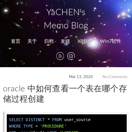
YaCHEN's
Memo Blog
首页
关于
归档
友链
XP软件
Win7软件
Mar 13, 2020
No Comments
oracle 中如何查看一个表在哪个存
储过程创建
SELECT
DISTINCT
 * 
FROM
WHERE
TYPE
 = 
'PROCEDURE'