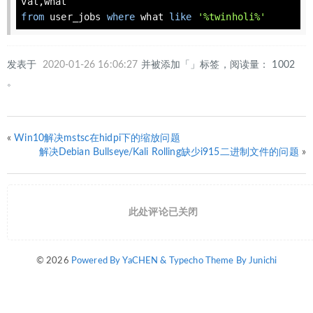
val
from
 user_jobs 
where
 what 
like
'%twinholi%'
发表于
2020-01-26 16:06:27
并被添加「」标签，阅读量： 1002
。
«
Win10解决mstsc在hidpi下的缩放问题
解决Debian Bullseye/Kali Rolling缺少i915二进制文件的问题
»
此处评论已关闭
© 2026
Powered By YaCHEN & Typecho Theme By Junichi