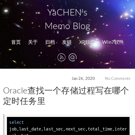
YaCHEN's
Memo Blog
首页
关于
归档
友链
XP软件
Win7软件
Jan 26, 2020
No Comments
Oracle查找一个存储过程写在哪个
定时任务里
select
job,last_date,last_sec,next_sec,total_time,
inter