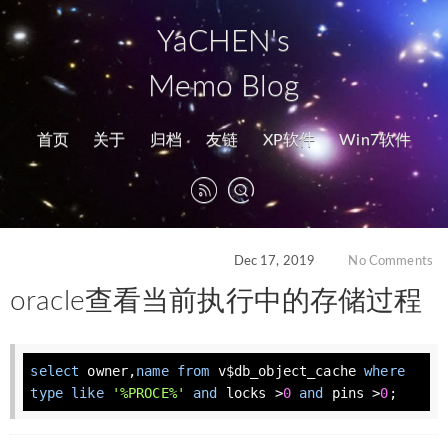
YaCHEN's
Memo Blog
首页
关于
归档
友链
XP软件
Win7软件
Dec 17, 2019
No Comments
oracle查看当前执行中的存储过程
select
 owner,
name
from
 v$db_object_cache 
where
type
like
'%PROCE%'
and
 locks >
0
and
 pins >
0
;